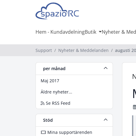
Hem - Kundavdelning
Butik
Nyheter & Me
Support
Nyheter & Meddelanden
augusti 2
per månad
N
Maj 2017
Äldre nyheter...
Se RSS Feed
Stöd
Mina supportärenden