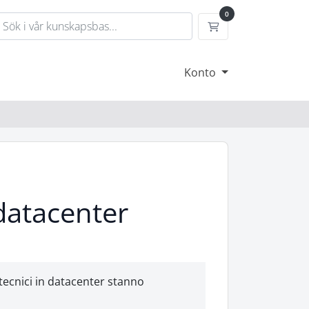
0
Kundvagn
Konto
datacenter
tecnici in datacenter stanno