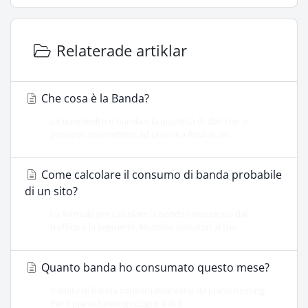
Relaterade artiklar
Che cosa è la Banda?
La bandwidth o banda è la quantità di dati che si
possono trasmettere ad una rata fissa in un...
Come calcolare il consumo di banda probabile
di un sito?
La formula per calcolare la banda consumata dal
traffico è la seguente. Numero visitatori al tuo...
Quanto banda ho consumato questo mese?
Il limite di banda consumabile varia da piano hosting.
Per il piano hosting rcLight è di 8...