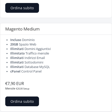
Ordina subito
Magento Medium
Incluso
Dominio
20GB
Spazio Web
Illimitati
Domini Aggiuntivi
Illimitato
Traffico mensile
Illimitati
Indirizzi Email
Illimitati
Sottodomini
Illimitati
Database MySQL
cPanel
Control Panel
€7,90 EUR
Mensile
€20,00 Setup
Ordina subito