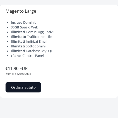
Magento Large
Incluso
Dominio
30GB
Spazio Web
Illimitati
Domini Aggiuntivi
Illimitato
Traffico mensile
Illimitati
Indirizzi Email
Illimitati
Sottodomini
Illimitati
Database MySQL
cPanel
Control Panel
€11,90 EUR
Mensile
€20,00 Setup
Ordina subito